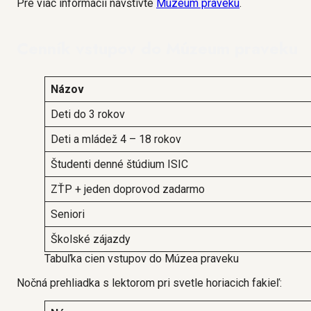
Pre viac informácií navštívte
Múzeum praveku
.
Cenník vstupov do Múzeum praveku
Názov
Deti do 3 rokov
Deti a mládež 4 – 18 rokov
Študenti denné štúdium ISIC
ZŤP + jeden doprovod zadarmo
Seniori
Školské zájazdy
Tabuľka cien vstupov do Múzea praveku
Nočná prehliadka s lektorom pri svetle horiacich fakieľ: