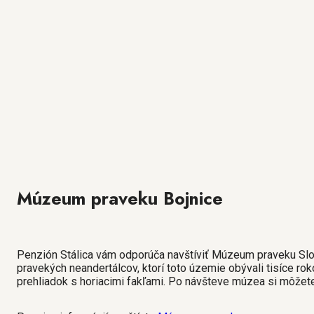
Múzeum praveku Bojnice
Penzión Stálica vám odporúča navštíviť Múzeum praveku Slov
pravekých neandertálcov, ktorí toto územie obývali tisíce 
prehliadok s horiacimi fakľami. Po návšteve múzea si môžet