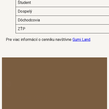
Študent
Dospelý
Dôchodcovia
ZŤP
Pre viac informácií o cenníku navštívne
Gumi Land
.
TELEFÓNNE ČÍSLO
+421 917 921 370
+421 905 974 084