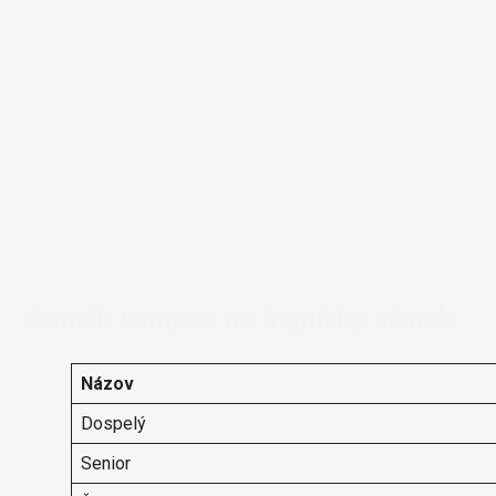
Cenník vstupov na Bojnícky zámok
Názov
Dospelý
Senior