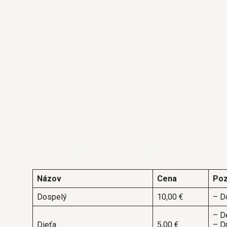
Cenník vstupov do zoo Bojnice
Názov
Cena
Po
Dospelý
10,00 €
– D
– D
Dieťa
5,00 €
– D