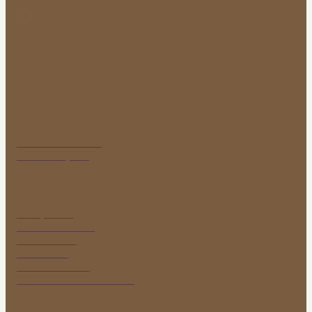
E-MAIL
penzionstalica@gmail.com
ADRESA
Rekreačná oblasť
972 01 Bojnice
Fakturačné údaje
LIOB, s. r. o.
Rastislavova 12
949 01 Nitra
Slovensko
IČO: 36736554
IČ DPH: SK2022321125