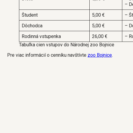
– D
Študent
5,00 €
– Š
Dôchodca
5,00 €
– D
Rodinná vstupenka
26,00 €
– R
Tabuľka cien vstupov do Národnej zoo Bojnice
Pre viac informácií o cenníku navštívte
zoo Bojnice
.